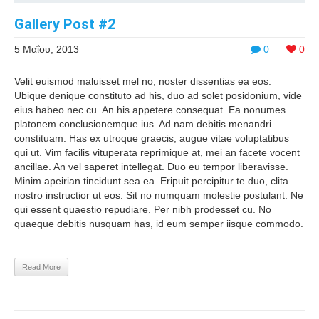
Gallery Post #2
5 Μαΐου, 2013
0
0
Velit euismod maluisset mel no, noster dissentias ea eos.
Ubique denique constituto ad his, duo ad solet posidonium, vide
eius habeo nec cu. An his appetere consequat. Ea nonumes
platonem conclusionemque ius. Ad nam debitis menandri
constituam. Has ex utroque graecis, augue vitae voluptatibus
qui ut. Vim facilis vituperata reprimique at, mei an facete vocent
ancillae. An vel saperet intellegat. Duo eu tempor liberavisse.
Minim apeirian tincidunt sea ea. Eripuit percipitur te duo, clita
nostro instructior ut eos. Sit no numquam molestie postulant. Ne
qui essent quaestio repudiare. Per nibh prodesset cu. No
quaeque debitis nusquam has, id eum semper iisque commodo.
...
Read More