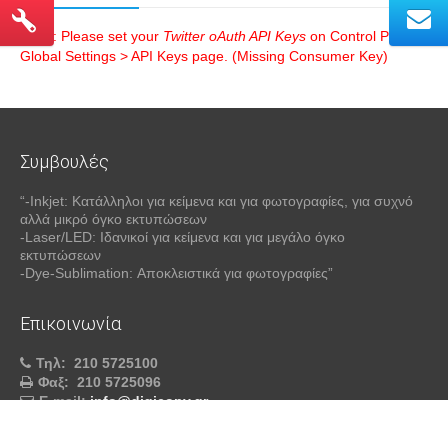
Error
: Please set your
Twitter oAuth API Keys
on Control Panel >
Global Settings > API Keys page. (Missing Consumer Key)
Συμβουλές
“-Inkjet: Κατάλληλοι για κείμενα και για φωτογραφίες, για συχνό
αλλά μικρό όγκο εκτυπώσεων
-Laser/LED: Ιδανικοί για κείμενα και για μεγάλο όγκο
εκτυπώσεων
-Dye-Sublimation: Αποκλειστικά για φωτογραφίες”
Επικοινωνία
Τηλ:
210 5725100
Φαξ:
210 5725096
E-mail:
info@digicopy.gr