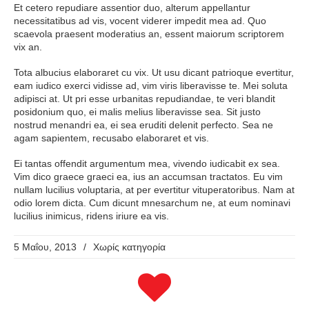
Et cetero repudiare assentior duo, alterum appellantur
necessitatibus ad vis, vocent viderer impedit mea ad. Quo
scaevola praesent moderatius an, essent maiorum scriptorem
vix an.
Tota albucius elaboraret cu vix. Ut usu dicant patrioque evertitur,
eam iudico exerci vidisse ad, vim viris liberavisse te. Mei soluta
adipisci at. Ut pri esse urbanitas repudiandae, te veri blandit
posidonium quo, ei malis melius liberavisse sea. Sit justo
nostrud menandri ea, ei sea eruditi delenit perfecto. Sea ne
agam sapientem, recusabo elaboraret et vis.
Ei tantas offendit argumentum mea, vivendo iudicabit ex sea.
Vim dico graece graeci ea, ius an accumsan tractatos. Eu vim
nullam lucilius voluptaria, at per evertitur vituperatoribus. Nam at
odio lorem dicta. Cum dicunt mnesarchum ne, at eum nominavi
lucilius inimicus, ridens iriure ea vis.
5 Μαΐου, 2013
/
Χωρίς κατηγορία