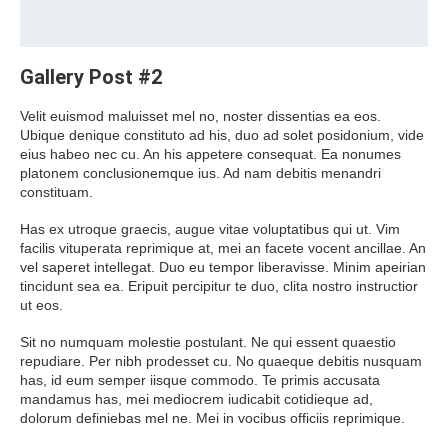
Gallery Post #2
Velit euismod maluisset mel no, noster dissentias ea eos.
Ubique denique constituto ad his, duo ad solet posidonium, vide
eius habeo nec cu. An his appetere consequat. Ea nonumes
platonem conclusionemque ius. Ad nam debitis menandri
constituam.
Has ex utroque graecis, augue vitae voluptatibus qui ut. Vim
facilis vituperata reprimique at, mei an facete vocent ancillae. An
vel saperet intellegat. Duo eu tempor liberavisse. Minim apeirian
tincidunt sea ea. Eripuit percipitur te duo, clita nostro instructior
ut eos.
Sit no numquam molestie postulant. Ne qui essent quaestio
repudiare. Per nibh prodesset cu. No quaeque debitis nusquam
has, id eum semper iisque commodo. Te primis accusata
mandamus has, mei mediocrem iudicabit cotidieque ad,
dolorum definiebas mel ne. Mei in vocibus officiis reprimique.