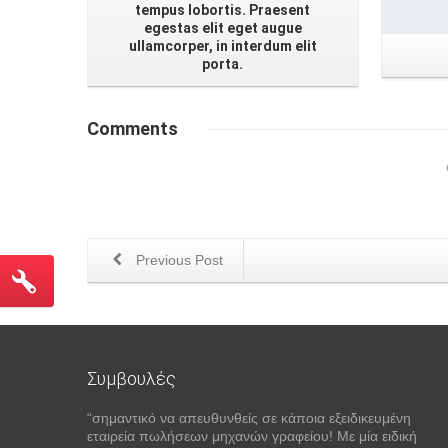
tempus lobortis. Praesent
egestas elit eget augue
ullamcorper, in interdum elit
porta.
Comments
Previous Post
Συμβουλές
“σημαντικό να απευθυνθείς σε κάποια εξειδικευμένη
εταιρεία πωλήσεων μηχανών γραφείου! Με μία ειδική