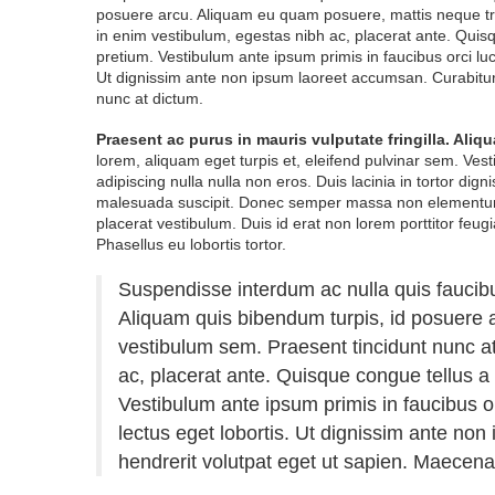
posuere arcu. Aliquam eu quam posuere, mattis neque tri
in enim vestibulum, egestas nibh ac, placerat ante. Quisque
pretium. Vestibulum ante ipsum primis in faucibus orci luc
Ut dignissim ante non ipsum laoreet accumsan. Curabitur 
nunc at dictum.
Praesent ac purus in mauris vulputate fringilla. Ali
lorem, aliquam eget turpis et, eleifend pulvinar sem. Vesti
adipiscing nulla nulla non eros. Duis lacinia in tortor dign
malesuada suscipit. Donec semper massa non elementum s
placerat vestibulum. Duis id erat non lorem porttitor feugi
Phasellus eu lobortis tortor.
Suspendisse interdum ac nulla quis faucibu
Aliquam quis bibendum turpis, id posuere 
vestibulum sem. Praesent tincidunt nunc at
ac, placerat ante. Quisque congue tellus a e
Vestibulum ante ipsum primis in faucibus or
lectus eget lobortis. Ut dignissim ante no
hendrerit volutpat eget ut sapien. Maecenas