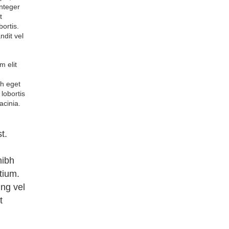
Integer
t
bortis.
ndit vel
m elit
bh eget
lobortis
acinia.
t.
nibh
etium.
ing vel
t