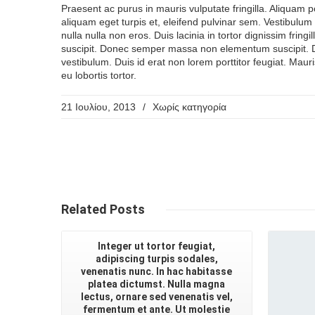
Praesent ac purus in mauris vulputate fringilla. Aliquam 
aliquam eget turpis et, eleifend pulvinar sem. Vestibulum v
nulla nulla non eros. Duis lacinia in tortor dignissim frin
suscipit. Donec semper massa non elementum suscipit. Do
vestibulum. Duis id erat non lorem porttitor feugiat. Maur
eu lobortis tortor.
21 Ιουλίου, 2013
/
Χωρίς κατηγορία
Related
Posts
Integer ut tortor feugiat,
adipiscing turpis sodales,
venenatis nunc. In hac habitasse
platea dictumst. Nulla magna
lectus, ornare sed venenatis vel,
fermentum et ante. Ut molestie