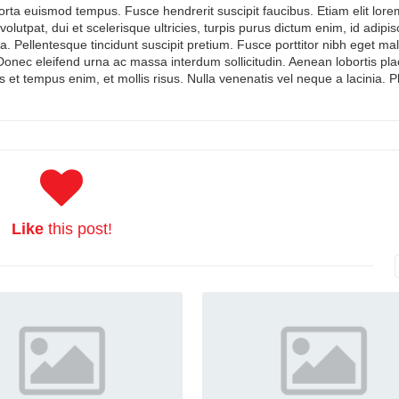
porta euismod tempus. Fusce hendrerit suscipit faucibus. Etiam elit lore
olutpat, dui et scelerisque ultricies, turpis purus dictum enim, id adipis
gilla. Pellentesque tincidunt suscipit pretium. Fusce porttitor nibh eget m
nec eleifend urna ac massa interdum sollicitudin. Aenean lobortis pla
is et tempus enim, et mollis risus. Nulla venenatis vel neque a lacinia. 
Like
this post!
Read More
Read More