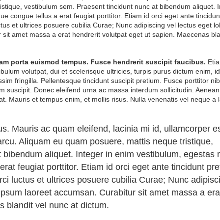
stique, vestibulum sem. Praesent tincidunt nunc at bibendum aliquet. 
 congue tellus a erat feugiat porttitor. Etiam id orci eget ante tincidun
tus et ultrices posuere cubilia Curae; Nunc adipiscing vel lectus eget lo
sit amet massa a erat hendrerit volutpat eget ut sapien. Maecenas bla
quam porta euismod tempus. Fusce hendrerit suscipit faucibus.
Etia
bulum volutpat, dui et scelerisque ultricies, turpis purus dictum enim, id
issim fringilla. Pellentesque tincidunt suscipit pretium. Fusce porttitor ni
uscipit. Donec eleifend urna ac massa interdum sollicitudin. Aenean 
at. Mauris et tempus enim, et mollis risus. Nulla venenatis vel neque a l
s. Mauris ac quam eleifend, lacinia mi id, ullamcorper es
arcu. Aliquam eu quam posuere, mattis neque tristique,
 bibendum aliquet. Integer in enim vestibulum, egestas 
rat feugiat porttitor. Etiam id orci eget ante tincidunt pr
ci luctus et ultrices posuere cubilia Curae; Nunc adipisc
n ipsum laoreet accumsan. Curabitur sit amet massa a era
 blandit vel nunc at dictum.