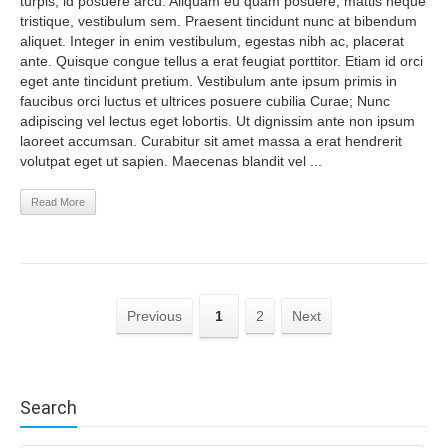
turpis, id posuere arcu. Aliquam eu quam posuere, mattis neque
tristique, vestibulum sem. Praesent tincidunt nunc at bibendum
aliquet. Integer in enim vestibulum, egestas nibh ac, placerat
ante. Quisque congue tellus a erat feugiat porttitor. Etiam id orci
eget ante tincidunt pretium. Vestibulum ante ipsum primis in
faucibus orci luctus et ultrices posuere cubilia Curae; Nunc
adipiscing vel lectus eget lobortis. Ut dignissim ante non ipsum
laoreet accumsan. Curabitur sit amet massa a erat hendrerit
volutpat eget ut sapien. Maecenas blandit vel ...
Read More
Previous
1
2
Next
Search