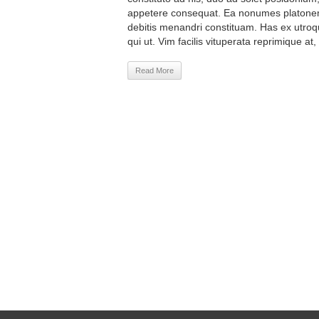
appetere consequat. Ea nonumes platone
debitis menandri constituam. Has ex utroq
qui ut. Vim facilis vituperata reprimique at, 
Read More