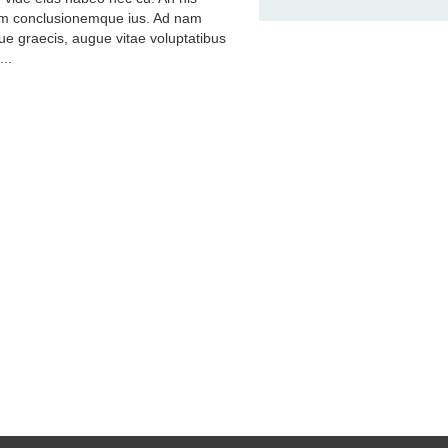
m conclusionemque ius. Ad nam
ue graecis, augue vitae voluptatibus
...