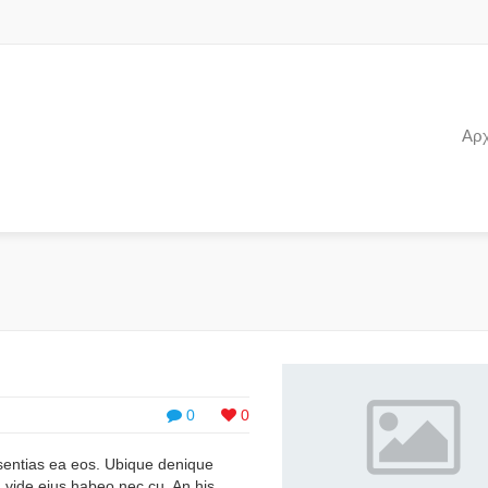
Αρχ
0
0
ssentias ea eos. Ubique denique
, vide eius habeo nec cu. An his