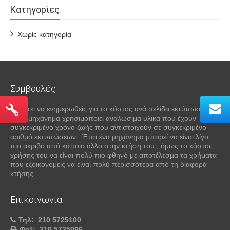
Kατηγορίες
Χωρίς κατηγορία
Συμβουλές
“πρέπει να ενημερωθείς για το κόστος ανά σελίδα εκτύπωσης .
Κάθε μηχάνημα χρησιμοποιεί αναλώσιμα υλικά που έχουν
συγκεκριμένο χρόνο ζωής που αντιστοιχούν σε συγκεκριμένο
αριθμό εκτυπώσεων . Έτσι ένα μηχάνημα μπορεί να είναι λίγο
πιο ακριβό από κάποιο άλλο στην κτήση του , όμως το κόστος
χρήσης του να είναι πολύ πιο φθηνό με αποτέλεσμα τα χρήματα
που εξοικονομείς να είναι πολύ περισσότερα από τη διαφορά
κτήσης”
Επικοινωνία
Τηλ:
210 5725100
Φαξ:
210 5725096