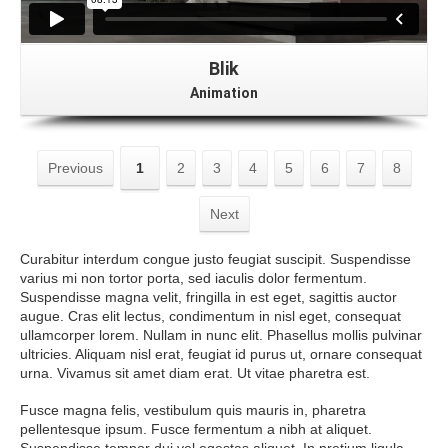
Blik
Animation
Previous
1
2
3
4
5
6
7
8
Next
Curabitur interdum congue justo feugiat suscipit. Suspendisse
varius mi non tortor porta, sed iaculis dolor fermentum.
Suspendisse magna velit, fringilla in est eget, sagittis auctor
augue. Cras elit lectus, condimentum in nisl eget, consequat
ullamcorper lorem. Nullam in nunc elit. Phasellus mollis pulvinar
ultricies. Aliquam nisl erat, feugiat id purus ut, ornare consequat
urna. Vivamus sit amet diam erat. Ut vitae pharetra est.
Fusce magna felis, vestibulum quis mauris in, pharetra
pellentesque ipsum. Fusce fermentum a nibh at aliquet.
Suspendisse tempor dui vel egestas aliquet. In pretium ligula