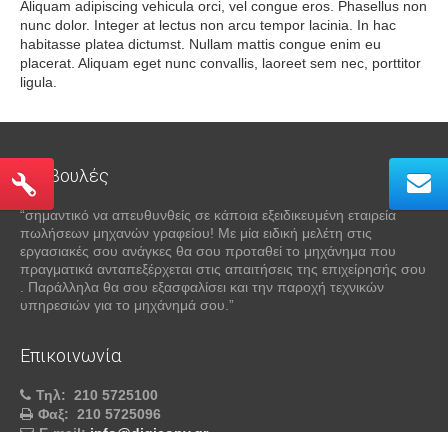
Aliquam adipiscing vehicula orci, vel congue eros. Phasellus non
nunc dolor. Integer at lectus non arcu tempor lacinia. In hac
habitasse platea dictumst. Nullam mattis congue enim eu
placerat. Aliquam eget nunc convallis, laoreet sem nec, porttitor
ligula.
Συμβουλές
“σημαντικό να απευθυνθείς σε κάποια εξειδικευμένη εταιρεία
πωλήσεων μηχανών γραφείου! Με μία ειδική μελέτη στις
εργασιακές σου ανάγκες θα σου προταθεί το μηχάνημα που
πραγματικά ανταπεξέρχεται στις απαιτήσεις της επιχείρησής σου
. Παράλληλα θα σου εξασφαλίσει και την παροχή τεχνικών
υπηρεσιών για το μηχάνημά σου.”
Επικοινωνία
Τηλ:
210 5725100
Φαξ:
210 5725096
E-mail:
info@digicopy.gr