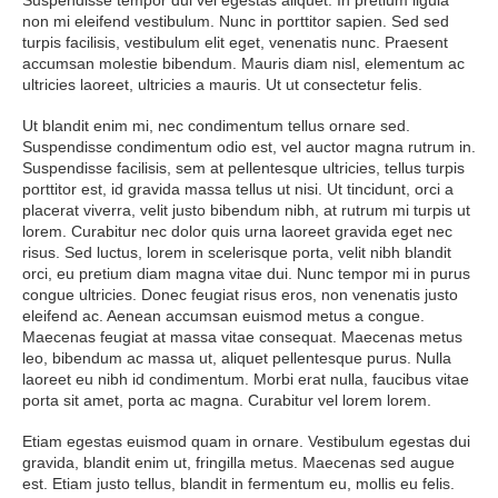
non mi eleifend vestibulum. Nunc in porttitor sapien. Sed sed
turpis facilisis, vestibulum elit eget, venenatis nunc. Praesent
accumsan molestie bibendum. Mauris diam nisl, elementum ac
ultricies laoreet, ultricies a mauris. Ut ut consectetur felis.
Ut blandit enim mi, nec condimentum tellus ornare sed.
Suspendisse condimentum odio est, vel auctor magna rutrum in.
Suspendisse facilisis, sem at pellentesque ultricies, tellus turpis
porttitor est, id gravida massa tellus ut nisi. Ut tincidunt, orci a
placerat viverra, velit justo bibendum nibh, at rutrum mi turpis ut
lorem. Curabitur nec dolor quis urna laoreet gravida eget nec
risus. Sed luctus, lorem in scelerisque porta, velit nibh blandit
orci, eu pretium diam magna vitae dui. Nunc tempor mi in purus
congue ultricies. Donec feugiat risus eros, non venenatis justo
eleifend ac. Aenean accumsan euismod metus a congue.
Maecenas feugiat at massa vitae consequat. Maecenas metus
leo, bibendum ac massa ut, aliquet pellentesque purus. Nulla
laoreet eu nibh id condimentum. Morbi erat nulla, faucibus vitae
porta sit amet, porta ac magna. Curabitur vel lorem lorem.
Etiam egestas euismod quam in ornare. Vestibulum egestas dui
gravida, blandit enim ut, fringilla metus. Maecenas sed augue
est. Etiam justo tellus, blandit in fermentum eu, mollis eu felis.