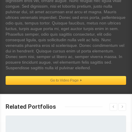
dignissim eros vel, ornare augue. Nunc feugiat nec ligula vitae
congue. Sed dignissim, nisi et lobortis pretium, justo nulla
pulvinar dui, sit amet accumsan erat arcu et magna. Mauris
ultrices venenatis imperdiet. Donec sed eros porta, pellentesque
odio quis, tempus tortor. Quisque faucibus, metus non ultrices
luctus, turpis augue porta mi, eget auctor turpis enim in sem.
Phasellus semper, odio quis sagittis consectetur, elit odio
consequat ligula, quis sollicitudin nulla velit ac felis. Nunc
venenatis pharetra eros id scelerisque. Donec condimentum vel
dui in hendrerit. Quisque cursus enim ut porta elementum.
Donec sem nisi, semper ut libero ac, semper viverra massa. In
posuere tincidunt augue, vel elementum felis sagittis sed.
Suspendisse sagittis nulla id pulvinar eleifend.
Go to Video Page
Related Portfolios