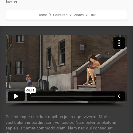
luctus.
Home
Featured
Works
Blik
Pellentesque tincidunt dapibus justo eget viverra. Morbi
vestibulum imperdiet sem vel auctor. Nam pulvinar eleifend
sapien, sit amet commodo diam. Nam nec dui consequat,