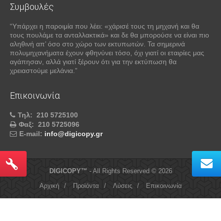
Συμβουλές
“Υπάρχει η παροιμία που λέει: «χάρισέ τους τη μηχανή και θα
τους πουλάμε τα ανταλλακτικά» και δε θα μπορούσε να είναι πιο
αληθινή απ’ όσο στο χώρο των εκτυπωτών. Τα σημερινά
πολυμηχανήματα έχουν φθηνύνει τόσο, όχι γιατί οι εταιρίες μας
αγάπησαν, αλλά γιατί ξέρουν ότι για την εκτύπωση θα
χρειαστούμε μελάνια.”
Επικοινωνία
Τηλ:
210 5725100
Φαξ:
210 5725096
E-mail:
info@digicopy.gr
DIGICOPY™
- All Rights Reserved © 2026
Αρχική
/
Προϊόντα
/
Λύσεις
/
Επικοινωνία