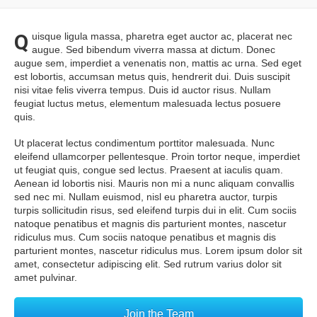
Q
uisque ligula massa, pharetra eget auctor ac, placerat nec
augue. Sed bibendum viverra massa at dictum. Donec
augue sem, imperdiet a venenatis non, mattis ac urna. Sed eget
est lobortis, accumsan metus quis, hendrerit dui. Duis suscipit
nisi vitae felis viverra tempus. Duis id auctor risus. Nullam
feugiat luctus metus, elementum malesuada lectus posuere
quis.
Ut placerat lectus condimentum porttitor malesuada. Nunc
eleifend ullamcorper pellentesque. Proin tortor neque, imperdiet
ut feugiat quis, congue sed lectus. Praesent at iaculis quam.
Aenean id lobortis nisi. Mauris non mi a nunc aliquam convallis
sed nec mi. Nullam euismod, nisl eu pharetra auctor, turpis
turpis sollicitudin risus, sed eleifend turpis dui in elit. Cum sociis
natoque penatibus et magnis dis parturient montes, nascetur
ridiculus mus. Cum sociis natoque penatibus et magnis dis
parturient montes, nascetur ridiculus mus. Lorem ipsum dolor sit
amet, consectetur adipiscing elit. Sed rutrum varius dolor sit
amet pulvinar.
Join the Team