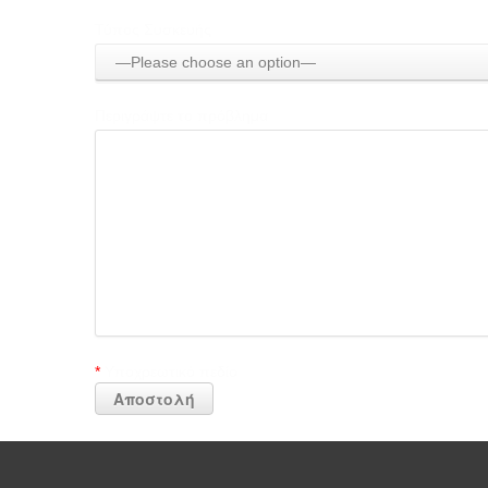
Τύπος Συσκευής
—Please choose an option—
Περιγράψτε το πρόβλημα
*
Υποχρεωτικό πεδίο