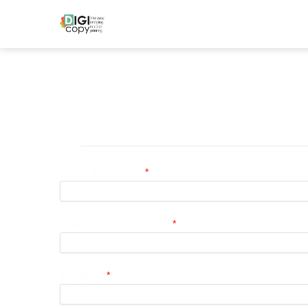
Ονομα & Eπώνυμο
*
Ηλεκτρονικό Ταχυδρομείο
*
Τηλέφωνο
*