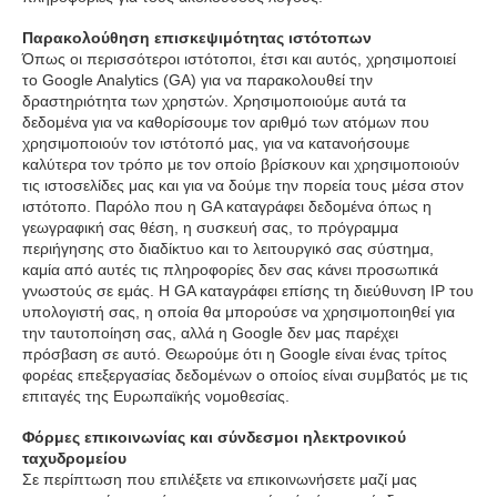
Παρακολούθηση επισκεψιμότητας ιστότοπων
Όπως οι περισσότεροι ιστότοποι, έτσι και αυτός, χρησιμοποιεί
το Google Analytics (GA) για να παρακολουθεί την
δραστηριότητα των χρηστών. Χρησιμοποιούμε αυτά τα
δεδομένα για να καθορίσουμε τον αριθμό των ατόμων που
χρησιμοποιούν τον ιστότοπό μας, για να κατανοήσουμε
καλύτερα τον τρόπο με τον οποίο βρίσκουν και χρησιμοποιούν
τις ιστοσελίδες μας και για να δούμε την πορεία τους μέσα στον
ιστότοπο. Παρόλο που η GA καταγράφει δεδομένα όπως η
γεωγραφική σας θέση, η συσκευή σας, το πρόγραμμα
περιήγησης στο διαδίκτυο και το λειτουργικό σας σύστημα,
καμία από αυτές τις πληροφορίες δεν σας κάνει προσωπικά
γνωστούς σε εμάς. Η GA καταγράφει επίσης τη διεύθυνση IP του
υπολογιστή σας, η οποία θα μπορούσε να χρησιμοποιηθεί για
την ταυτοποίηση σας, αλλά η Google δεν μας παρέχει
πρόσβαση σε αυτό. Θεωρούμε ότι η Google είναι ένας τρίτος
φορέας επεξεργασίας δεδομένων ο οποίος είναι συμβατός με τις
επιταγές της Ευρωπαϊκής νομοθεσίας.
Φόρμες επικοινωνίας και σύνδεσμοι ηλεκτρονικού
ταχυδρομείου
Σε περίπτωση που επιλέξετε να επικοινωνήσετε μαζί μας