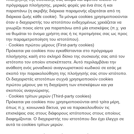
πρόγραμμα πλοήγησης, μερικές φορές για ένα έτος ή και
παραπάνω (η ακριβής διάρκεια παραμονής εξαρτάται από τη
διάρκεια ζωής κάθε cookie). Τα μόνιμα cookies χρησιμοποιούνται
όταν ο διαχειριστής του ιστοτόπου ενδεχομένως χρειάζεται να
γνωρίζει ποιος είστε για παραπάνω από μία επισκέψεις (π.χ. για
να θυμάται το όνομα χρήστη σας ή τις προτιμήσεις σας ως προς
την παραμετροποίηση του ιστοτόπου).
· Cookies πρώτου μέρους (First-party cookies)
Πρόκειται για cookies που εγκαθίστανται στο πρόγραμμα
πλοήγησης και/ή στο σκληρό δίσκο της συσκευής σας από τον
ιστότοπο τον οποίον επισκέπτεστε. Αυτό περιλαμβάνει την
ανάθεση ενός μοναδικού αναγνωριστικού κωδικού σε εσάς με
σκοπό την παρακολούθηση της πλοήγησής σας στον ιστότοπο.
Οι διαχειριστές ιστοτόπων συχνά χρησιμοποιούν cookies
πρώτου μέρους για τη διαχείριση των επισκέψεων και για
σκοπούς αναγνώρισης.
· Cookies τρίτων μερών (Third-party cookies)
Πρόκειται για cookies που χρησιμοποιούνται από τρίτα μέρη,
όπως π.χ. κοινωνικά δίκτυα, για να παρακολουθούν τις
επισκέψεις σας στους διάφορους ιστότοπους στους οποίους
διαφημίζονται. Ο διαχειριστής του ιστοτόπου δεν έχει έλεγχο σε
αυτά τα cookies τρίτων μερών.