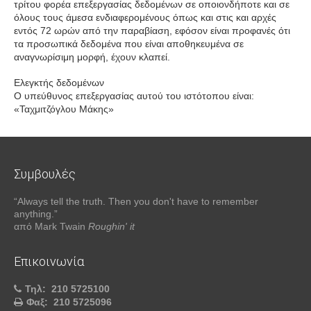
τρίτου φορέα επεξεργασίας δεδομένων σε οποιονδήποτε και σε
όλους τους άμεσα ενδιαφερομένους όπως και στις και αρχές
εντός 72 ωρών από την παραβίαση, εφόσον είναι προφανές ότι
τα προσωπικά δεδομένα που είναι αποθηκευμένα σε
αναγνωρίσιμη μορφή, έχουν κλαπεί.
Ελεγκτής δεδομένων
Ο υπεύθυνος επεξεργασίας αυτού του ιστότοπου είναι:
«Ταχμιτζόγλου Μάκης»
Συμβουλές
“Always tell the truth. Then you don't have to remember
anything.”
από Mark Twain
Roughin' it
Επικοινωνία
Τηλ:
210 5725100
Φαξ:
210 5725096