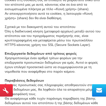
cookies στη συσκευή σας αν επιλέξετε να μοιραστείτε υλικό από
τον ιστότοπό μας με αυτά, κάνοντας κλικ σε ένα από τα
ενσωματωμένα πλήκτρα με τίτλο «Κοινή χρήση» (share).
Αν απενεργοποιήσετε αυτά τα cookies, η λειτουργία «Κοινή
χρήση» (share) δεν θα είναι διαθέσιμη.
Σχετικά με τον διακομιστή αυτού του ιστοτόπου
Όλη η διαδικτυακή κίνηση (μεταφορά αρχείων) μεταξύ αυτού του
ιστότοπου και του προγράμματος περιήγησής σας, είναι
κρυπτογραφημένη και μεταφέρεται μέσω του πρωτοκόλλου
HTTPS κάνοντας χρήση του SSL (Secure Sockets Layer).
Επεξεργασία δεδομένων από τρίτους φορείς
Χρησιμοποιούμε έναν αριθμό τρίτων φορέων για την
επεξεργασία προσωπικών δεδομένων για εμάς. Αυτοί οι φορείς
έχουν επιλεγεί προσεκτικά ώστε να συμμορφώνονται με τη
νομοθεσία που αναφέρθηκε στο παρόν κείμενο.
Παραβιάσεις δεδομένων
Για όσες προσωπικές σας πληροφορίες αποθηκευτούν στη
βάση δεδομένων μας, θα ληφθούν όλα τα απαραίτητα μέτρα για
την διασφάλισή τους.
Θα αναφέρουμε κάθε τυχόν παράνομη παραβίαση της βάσης
δεδομένων αυτού του ιστοτόπου ή της βάσης δεδομένων κάθε