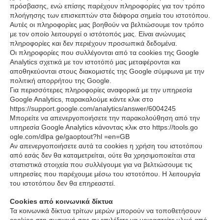
πρόσβασης, ενώ επίσης παρέχουν πληροφορίες για τον τρόπο
πλοήγησης των επισκεπτών στα διάφορα σημεία του ιστοτόπου.
Αυτές οι πληροφορίες μας βοηθούν να βελτιώσουμε τον τρόπο
με τον οποίο λειτουργεί ο ιστότοπός μας. Είναι ανώνυμες
πληροφορίες και δεν περιέχουν προσωπικά δεδομένα.
Οι πληροφορίες που συλλέγονται από τα cookies της Google
Analytics σχετικά με τον ιστοτόπό μας μεταφέρονται και
αποθηκεύονται στους διακομιστές της Google σύμφωνα με την
πολιτική απορρήτου της Google.
Για περισσότερες πληροφορίες αναφορικά με την υπηρεσία
Google Analytics, παρακαλούμε κάντε κλικ στο
https://support.google.com/analytics/answer/6004245
Μπορείτε να απενεργοποιήσετε την παρακολούθηση από την
υπηρεσία Google Analytics κάνοντας κλικ στο https://tools.go
ogle.com/dlpa ge/gaoptout?hl =en=GB
Αν απενεργοποιήσετε αυτά τα cookies η χρήση του ιστοτόπου
από εσάς δεν θα καταμετρείται, ούτε θα χρησιμοποιείται στα
στατιστικά στοιχεία που συλλέγουμε για να βελτιώσουμε τις
υπηρεσίες που παρέχουμε μέσω του ιστοτόπου. Η λειτουργία
του ιστοτόπου δεν θα επηρεαστεί.
Cookies από κοινωνικά δίκτυα
Τα κοινωνικά δίκτυα τρίτων μερών μπορούν να τοποθετήσουν