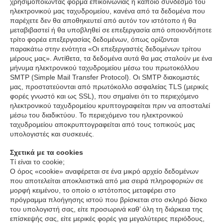
χρησιμοποιώντας φόρμα επικοινωνίας ή κάποιο σύνδεσμο του
ηλεκτρονικού μας ταχυδρομείου, κανένα από τα δεδομένα που
παρέχετε δεν θα αποθηκευτεί από αυτόν τον ιστότοπο ή θα
μεταβιβαστεί ή θα υποβληθεί σε επεξεργασία από οποιονδήποτε
τρίτο φορέα επεξεργασίας δεδομένων, όπως ορίζονται
παρακάτω στην ενότητα «Οι επεξεργαστές δεδομένων τρίτου
μέρους μας». Αντίθετα, τα δεδομένα αυτά θα μας σταλούν με ένα
μήνυμα ηλεκτρονικού ταχυδρομείου μέσω του πρωτοκόλλου
SMTP (Simple Mail Transfer Protocol). Οι SMTP διακομιστές
μας, προστατεύονται από πρωτόκολλο ασφαλείας TLS (μερικές
φορές γνωστό και ως SSL), που σημαίνει ότι το περιεχόμενο
ηλεκτρονικού ταχυδρομείου κρυπτογραφείται πριν να αποσταλεί
μέσω του διαδικτύου. Το περιεχόμενο του ηλεκτρονικού
ταχυδρομείου αποκρυπτογραφείται από τους τοπικούς μας
υπολογιστές και συσκευές.
Σχετικά με τα cookies
Τί είναι το cookie;
Ο όρος «cookie» αναφέρεται σε ένα μικρό αρχείο δεδομένων
που αποτελείται αποκλειστικά από μια σειρά πληροφοριών σε
μορφή κειμένου, το οποίο ο ιστότοπος μεταφέρει στο
πρόγραμμα πλοήγησης ιστού που βρίσκεται στο σκληρό δίσκο
του υπολογιστή σας, είτε προσωρινά καθ’ όλη τη διάρκεια της
επίσκεψής σας, είτε μερικές φορές για μεγαλύτερες περιόδους,