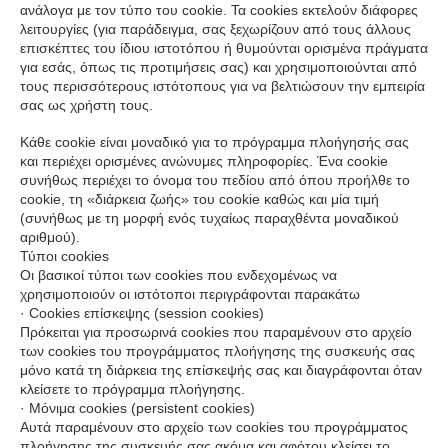
ανάλογα με τον τύπο του cookie. Τα cookies εκτελούν διάφορες
λειτουργίες (για παράδειγμα, σας ξεχωρίζουν από τους άλλους
επισκέπτες του ίδιου ιστοτόπου ή θυμούνται ορισμένα πράγματα
για εσάς, όπως τις προτιμήσεις σας) και χρησιμοποιούνται από
τους περισσότερους ιστότοπους για να βελτιώσουν την εμπειρία
σας ως χρήστη τους.
Κάθε cookie είναι μοναδικό για το πρόγραμμα πλοήγησής σας
και περιέχει ορισμένες ανώνυμες πληροφορίες. Ένα cookie
συνήθως περιέχει το όνομα του πεδίου από όπου προήλθε το
cookie, τη «διάρκεια ζωής» του cookie καθώς και μία τιμή
(συνήθως με τη μορφή ενός τυχαίως παραχθέντα μοναδικού
αριθμού).
Τύποι cookies
Οι βασικοί τύποι των cookies που ενδεχομένως να
χρησιμοποιούν οι ιστότοποι περιγράφονται παρακάτω
· Cookies επίσκεψης (session cookies)
Πρόκειται για προσωρινά cookies που παραμένουν στο αρχείο
των cookies του προγράμματος πλοήγησης της συσκευής σας
μόνο κατά τη διάρκεια της επίσκεψής σας και διαγράφονται όταν
κλείσετε το πρόγραμμα πλοήγησης.
· Μόνιμα cookies (persistent cookies)
Αυτά παραμένουν στο αρχείο των cookies του προγράμματος
πλοήγησης της συσκευής σας ακόμα και αφότου κλείσει το