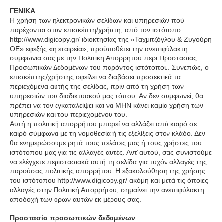
ΓΕΝΙΚΑ
Η χρήση των ηλεκτρονικών σελίδων και υπηρεσιών πού
παρέχονται στον επισκέπτη/χρήστη, από τον ιστότοπο
http://www.digicopy.gr/ ιδιοκτησίας της «Ταχμιτζόγλου & Ζυγούρη
ΟΕ» εφεξής «η εταιρεία», προϋποθέτει την ανεπιφύλακτη
συμφωνία σας με την Πολιτική Απορρήτου περί Προστασίας
Προσωπικών Δεδομένων του παρόντος ιστότοπου. Συνεπώς, ο
επισκέπτης/χρήστης οφείλει να διαβάσει προσεκτικά τα
περιεχόμενα αυτής της σελίδας, πριν από τη χρήση των
υπηρεσιών του διαδικτυακού μας τόπου. Αν δεν συμφωνεί, θα
πρέπει να τον εγκαταλείψει και να ΜΗΝ κάνει καμία χρήση των
υπηρεσιών και του περιεχομένου του.
Αυτή η πολιτική απορρήτου μπορεί να αλλάζει από καιρό σε
καιρό σύμφωνα με τη νομοθεσία ή τις εξελίξεις στον κλάδο. Δεν
θα ενημερώσουμε ρητά τους πελάτες μας ή τους χρήστες του
ιστότοπου μας για τις αλλαγές αυτές. Αντ̓ αυτού, σας συνιστούμε
να ελέγχετε περιστασιακά αυτή τη σελίδα για τυχόν αλλαγές της
παρούσας πολιτικής απορρήτου. Η εξακολούθηση της χρήσης
του ιστότοπου http://www.digicopy.gr/ ακόμη και μετά τις όποιες
αλλαγές στην Πολιτική Απορρήτου, σημαίνει την ανεπιφύλακτη
αποδοχή των όρων αυτών εκ μέρους σας.
Προστασία προσωπικών δεδομένων