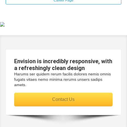
Career Page
Envision is incredibly
responsive
, with
a
refreshingly
clean design
Harums ser quidem rerum facilis dolores nemis omnis
fugats vitaes nemo minima rerums unsers sadips
amets.
Contact Us