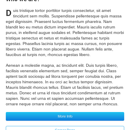
D
uis tristique tortor porttitor turpis consectetur, sit amet
tincidunt sem mollis. Suspendisse pellentesque quis massa
eget dignissim. Praesent luctus fermentum pharetra. Nam
blandit leo eu metus dictum imperdiet. Mauris iaculis rutrum
purus, in eleifend augue sodales et. Pellentesque habitant morbi
tristique senectus et netus et malesuada fames ac turpis
egestas. Phasellus lacinia turpis ac massa cursus, non posuere
libero viverra. Etiam non placerat augue. Nullam felis ante,
faucibus at turpis non, rhoncus egestas libero.
Aenean a molestie magna, ac tincidunt elit. Duis turpis libero,
facilisis venenatis elementum sed, semper feugiat dui. Class
aptent taciti sociosqu ad litora torquent per conubia nostra, per
inceptos himenaeos. In eu orci ac lectus tempor dignissim.
Mauris blandit rhoncus tellus. Etiam ut facilisis lacus, vel pretium
metus. Donec et urna id risus tincidunt condimentum at rutrum
sapien. Nunc vel urna et sapien accumsan pellentesque. Ut
ornare neque ornare nisl placerat, non semper urna rhoncus.
More Info