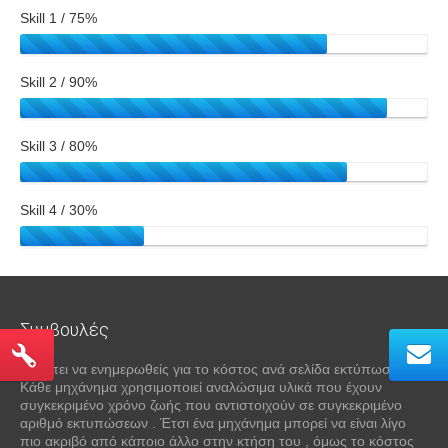
Skill 1 / 75%
Skill 2 / 90%
Skill 3 / 80%
Skill 4 / 30%
Συμβουλές
“πρέπει να ενημερωθείς για το κόστος ανά σελίδα εκτύπωσης .
Κάθε μηχάνημα χρησιμοποιεί αναλώσιμα υλικά που έχουν
συγκεκριμένο χρόνο ζωής που αντιστοιχούν σε συγκεκριμένο
αριθμό εκτυπώσεων . Έτσι ένα μηχάνημα μπορεί να είναι λίγο
πιο ακριβό από κάποιο άλλο στην κτήση του , όμως το κόστος