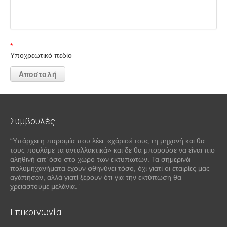
*
Υποχρεωτικό πεδίο
Συμβουλές
“Υπάρχει η παροιμία που λέει: «χάρισέ τους τη μηχανή και θα
τους πουλάμε τα ανταλλακτικά» και δε θα μπορούσε να είναι πιο
αληθινή απ’ όσο στο χώρο των εκτυπωτών. Τα σημερινά
πολυμηχανήματα έχουν φθηνύνει τόσο, όχι γιατί οι εταιρίες μας
αγάπησαν, αλλά γιατί ξέρουν ότι για την εκτύπωση θα
χρειαστούμε μελάνια.”
Επικοινωνία